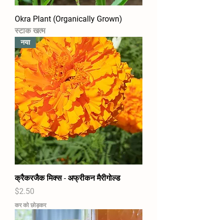
Okra Plant (Organically Grown)
स्टाक खत्म
नया
क्रैकरजैक मिक्स - अफ्रीकन मैरीगोल्ड
मूल्य
$2.50
कर को छोड़कर